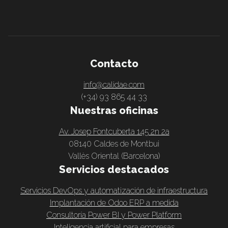
Contacto
info@calidae.com
(+34) 93 865 44 33
Nuestras oficinas
Av. Josep Fontcuberta 145 2n 2a
08140 Caldes de Montbui
Vallès Oriental (Barcelona)
Servicios destacados
Servicios DevOps y automatización de infraestructura
Implantación de Odoo ERP a medida
Consultoría Power BI y Power Platform
Inteligencia artificial para empresas