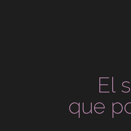
El 
que po