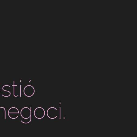
stió
negoci.