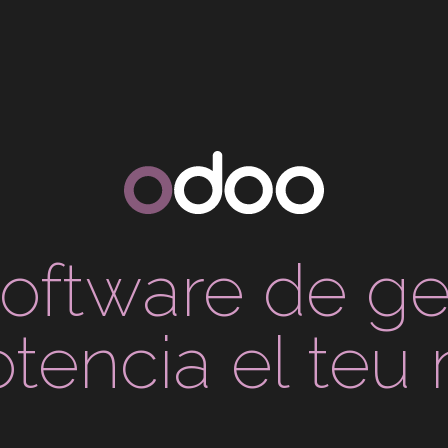
software de ge
tencia el teu 