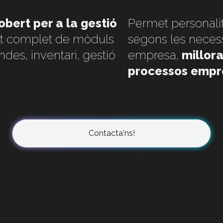
bert per a la gestió
Permet personalitz
nt complet de mòduls
segons les necess
ndes, inventari, gestió
empresa,
millora
processos empr
Contacta'ns!