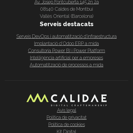
Av. Josep Fontcuberta 145 2n 2a
08140 Caldes de Montbui
Vallès Oriental (Barcelona)
Serveis destacats
Serveis DevOps i automatització d'infraestructura
Implantació d'Odoo ERP a mida
Consultoria Power BI i Power Platform
Intel·ligència artificial per a empreses
Automatització de processos a mida
Avis legal
Política de privacitat
Política de cookies
Kit Digital