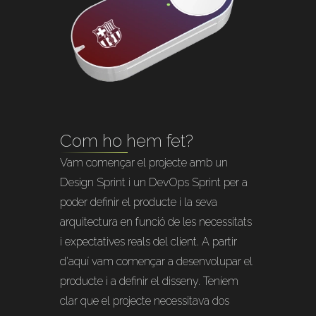
Com ho hem fet?
Vam començar el projecte amb un
Design Sprint i un DevOps Sprint per a
poder definir el producte i la seva
arquitectura en funció de les necessitats
i expectatives reals del client. A partir
d'aquí vam començar a desenvolupar el
producte i a definir el disseny. Teníem
clar que el projecte necessitava dos