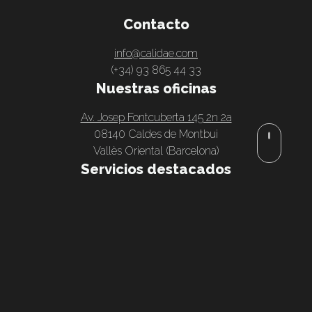
Contacto
info@calidae.com
(+34) 93 865 44 33
Nuestras oficinas
Av. Josep Fontcuberta 145 2n 2a
08140 Caldes de Montbui
Vallès Oriental (Barcelona)
Servicios destacados
Servicios DevOps y automatización de infraestructura
Implantación de Odoo ERP a medida
Consultoría Power BI y Power Platform
Inteligencia artificial para empresas
Automatización de procesos a medida