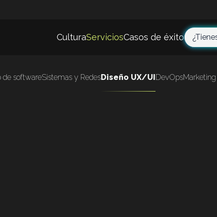
Cultura
Servicios
Casos de éxito
¿Tiene
o de software
Sistemas y Redes
Diseño UX/UI
DevOps
Marketing 