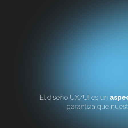
El diseño UX/UI es un
aspec
garantiza que nuestr