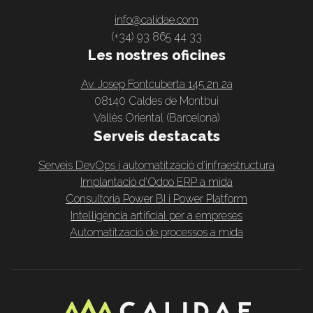
info@calidae.com
(+34) 93 865 44 33
Les nostres oficines
Av. Josep Fontcuberta 145 2n 2a
08140 Caldes de Montbui
Vallès Oriental (Barcelona)
Serveis destacats
Serveis DevOps i automatització d'infraestructura
Implantació d'Odoo ERP a mida
Consultoria Power BI i Power Platform
Intel·ligència artificial per a empreses
Automatització de processos a mida